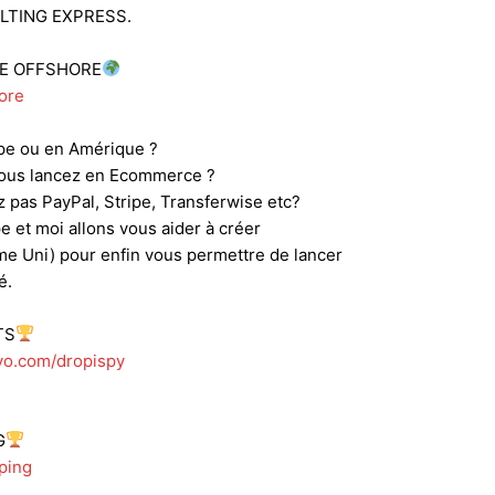
ULTING EXPRESS.
SE OFFSHORE
ore
ope ou en Amérique ?
 vous lancez en Ecommerce ?
 pas PayPal, Stripe, Transferwise etc?
e et moi allons vous aider à créer
me Uni) pour enfin vous permettre de lancer
é.
TS
evo.com/dropispy
G
ping