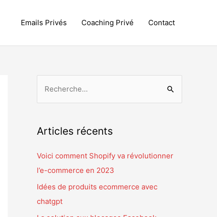
Emails Privés
Coaching Privé
Contact
R
e
c
h
Articles récents
e
r
Voici comment Shopify va révolutionner
c
l’e-commerce en 2023
h
Idées de produits ecommerce avec
e
chatgpt
r