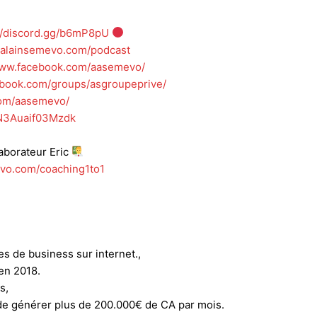
://discord.gg/b6mP8pU
//alainsemevo.com/podcast
www.facebook.com/aasemevo/
ebook.com/groups/asgroupeprive/
com/aasemevo/
FKN3Auaif03Mzdk
borateur Eric
evo.com/coaching1to1
es de business sur internet.,
en 2018.
s,
 générer plus de 200.000€ de CA par mois.