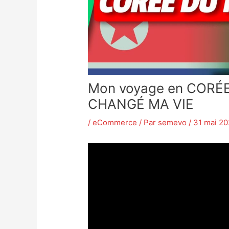
Mon voyage en CORÉE
CHANGÉ MA VIE
/
eCommerce
/ Par
semevo
/
31 mai 20