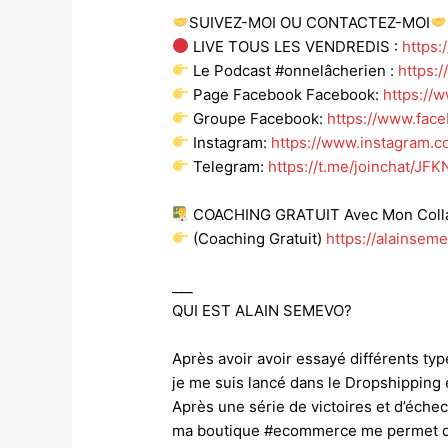
SUIVEZ-MOI OU CONTACTEZ-MOI
LIVE TOUS LES VENDREDIS :
https
Le Podcast #onnelâcherien :
https:
Page Facebook Facebook:
https://
Groupe Facebook:
https://www.fac
Instagram:
https://www.instagram.
Telegram:
https://t.me/joinchat/J
COACHING GRATUIT Avec Mon Colla
(Coaching Gratuit)
https://alainsem
___
QUI EST ALAIN SEMEVO?
Après avoir avoir essayé différents typ
je me suis lancé dans le Dropshipping 
Après une série de victoires et d’échec
ma boutique #ecommerce me permet de