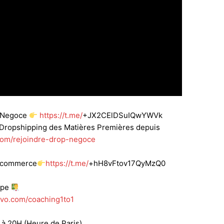
p Negoce
https://t.me/
+JX2CElDSuIQwYWVk
e Dropshipping
des Matières Premières depuis
com/rejoindre-drop-negoce
l’Ecommerce
https://t.me/
+hH8vFtov17QyMzQ0
ipe
evo.com/coaching1to1
20H (Heure de Paris)