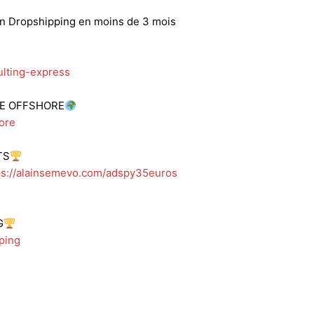
 en Dropshipping en moins de 3 mois
lting-express
SE OFFSHORE
ore
TS
ps://alainsemevo.com/adspy35euros
G
ping