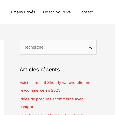
Emails Privés
Coaching Privé
Contact
R
e
c
h
Articles récents
e
r
Voici comment Shopify va révolutionner
c
l’e-commerce en 2023
h
Idées de produits ecommerce avec
e
chatgpt
r