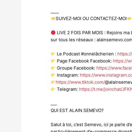
____
SUIVEZ-MOI OU CONTACTEZ-MOI
LIVE 2 FOIS PAR MOIS : Rejoins ma L
sur tous les réseaux : alainsemevo.co
Le Podcast #onnelâcherien :
https:
Page Facebook Facebook:
https://
Groupe Facebook:
https://www.fac
Instagram:
https://www.instagram.c
https://www.tiktok.com/
@alainseme
Telegram:
https://t.me/joinchat/J
___
QUI EST ALAIN SEMEVO?
Salut à toi, c’est Semevo, ici je parle 
particulièrement d’e-commerce dropshi