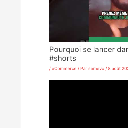
Pourquoi se lancer dan
#shorts
/
eCommerce
/ Par
semevo
/
8 août 20