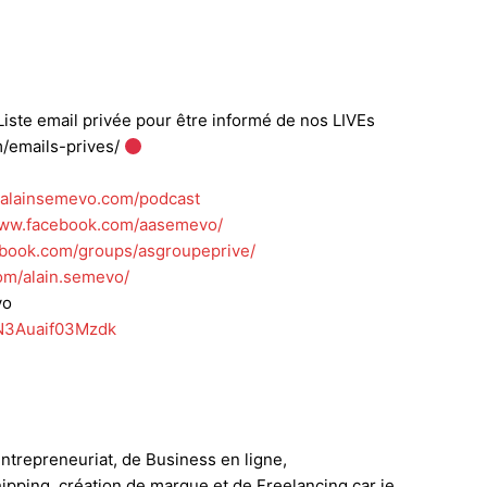
iste email privée pour être informé de nos LIVEs
m/emails-prives/
//alainsemevo.com/podcast
www.facebook.com/aasemevo/
ebook.com/groups/asgroupeprive/
om/alain.semevo/
vo
FKN3Auaif03Mzdk
d’entrepreneuriat, de Business en ligne,
pping, création de marque et de Freelancing car je