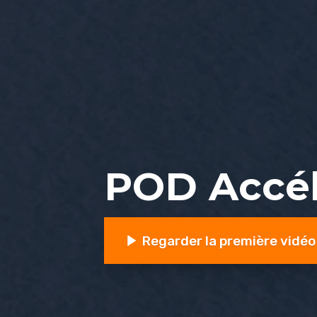
POD Accél
Regarder la première vidéo