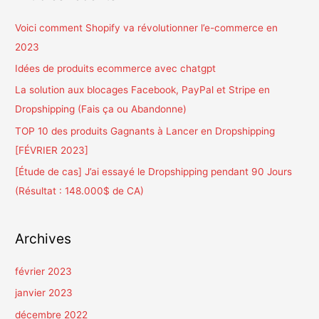
e
r
Voici comment Shopify va révolutionner l’e-commerce en
c
2023
h
Idées de produits ecommerce avec chatgpt
e
La solution aux blocages Facebook, PayPal et Stripe en
r
Dropshipping (Fais ça ou Abandonne)
TOP 10 des produits Gagnants à Lancer en Dropshipping
:
[FÉVRIER 2023]
[Étude de cas] J’ai essayé le Dropshipping pendant 90 Jours
(Résultat : 148.000$ de CA)
Archives
février 2023
janvier 2023
décembre 2022