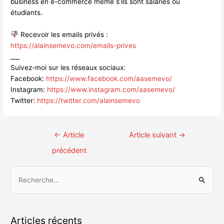
business en e-commerce même s’ils sont salariés ou
étudiants.
Recevoir les emails privés :
https://alainsemevo.com/emails-prives
___
Suivez-moi sur les réseaux sociaux:
Facebook:
https://www.facebook.com/aasemevo/
Instagram:
https://www.instagram.com/aasemevo/
Twitter:
https://twitter.com/alainsemevo
Navigation
←
Article
Article suivant
→
des
précédent
articles
R
e
c
h
Articles récents