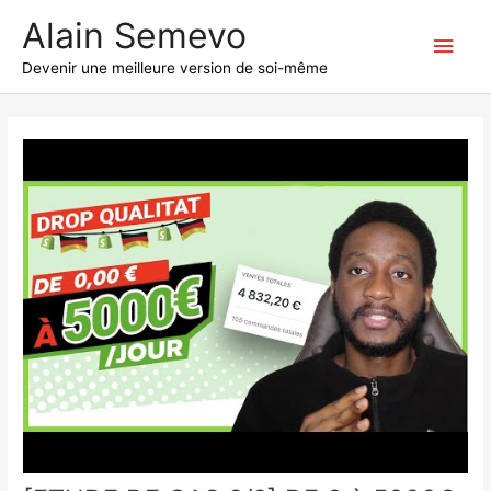
Aller
Alain Semevo
au
Men
contenu
Devenir une meilleure version de soi-même
princ