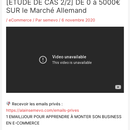
[ETUDE DE CAS 2/2] DE 0 à 5000€
SUR le Marché Allemand
/
eCommerce
/ Par
semevo
/
6 novembre 2020
Recevoir les emails privés :
https://alainsemevo.com/emails-prives
1 EMAIL/JOUR POUR APPRENDRE À MONTER SON BUSINESS
EN E-COMMERCE
___