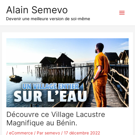
Aller
Alain Semevo
au
Men
contenu
Devenir une meilleure version de soi-même
princ
Découvre ce Village Lacustre
Magnifique au Bénin.
/
eCommerce
/ Par
semevo
/
17 décembre 2022