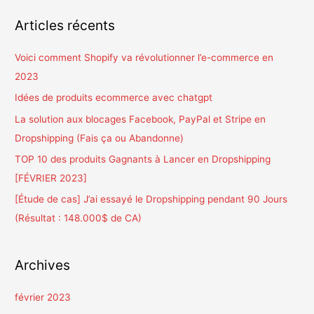
h
Articles récents
e
r
Voici comment Shopify va révolutionner l’e-commerce en
c
2023
h
Idées de produits ecommerce avec chatgpt
e
La solution aux blocages Facebook, PayPal et Stripe en
r
Dropshipping (Fais ça ou Abandonne)
TOP 10 des produits Gagnants à Lancer en Dropshipping
:
[FÉVRIER 2023]
[Étude de cas] J’ai essayé le Dropshipping pendant 90 Jours
(Résultat : 148.000$ de CA)
Archives
février 2023