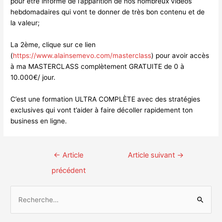
pour être informé de l’apparition de nos nombreux vidéos
hebdomadaires qui vont te donner de très bon contenu et de
la valeur;
La 2ème, clique sur ce lien
(
https://www.alainsemevo.com/masterclass
) pour avoir accès
à ma MASTERCLASS complètement GRATUITE de 0 à
10.000€/ jour.
C’est une formation ULTRA COMPLÈTE avec des stratégies
exclusives qui vont t’aider à faire décoller rapidement ton
business en ligne.
Navigation
←
Article
Article suivant
→
des
précédent
articles
R
e
c