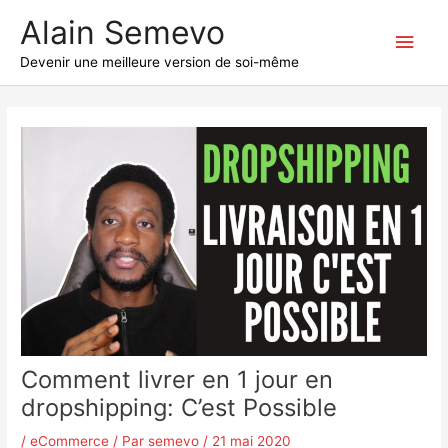
Aller
Alain Semevo
au
Men
contenu
Devenir une meilleure version de soi-même
princ
Comment livrer en 1 jour en
dropshipping: C’est Possible
/
eCommerce
/ Par
semevo
/
21 mai 2020