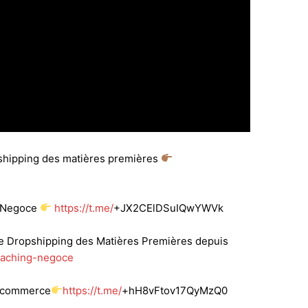
shipping des matières premières
p Negoce
https://t.me/
+JX2CElDSuIQwYWVk
e Dropshipping des Matières Premières depuis
oaching-negoce
l’Ecommerce
https://t.me/
+hH8vFtov17QyMzQ0