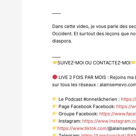
____
Dans cette video, je vous parle des sec
Occident. Et surtout des leçons que nou
diaspora.
____
SUIVEZ-MOI OU CONTACTEZ-MOI
LIVE 2 FOIS PAR MOIS : Rejoins ma L
sur tous les réseaux : alainsemevo.co
Le Podcast #onnelâcherien :
https:
Page Facebook Facebook:
https://
Groupe Facebook:
https://www.fac
Instagram:
https://www.instagram.c
https://www.tiktok.com/
@alainseme
Telegram:
https://t.me/joinchat/J