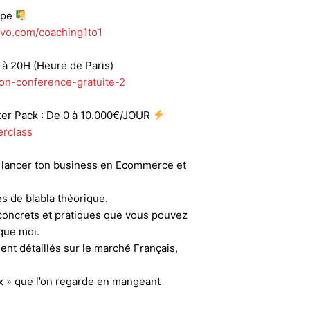
ipe
evo.com/coaching1to1
20H (Heure de Paris)
ion-conference-gratuite-2
er Pack : De 0 à 10.000€/JOUR
erclass
t lancer ton business en Ecommerce et
s de blabla théorique.
concrets et pratiques que vous pouvez
que moi.
nt détaillés sur le marché Français,
ix » que l’on regarde en mangeant