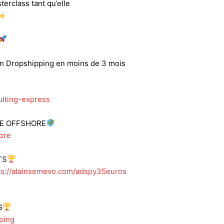
terclass tant qu’elle
 en Dropshipping en moins de 3 mois
lting-express
SE OFFSHORE
ore
TS
ps://alainsemevo.com/adspy35euros
G
ping