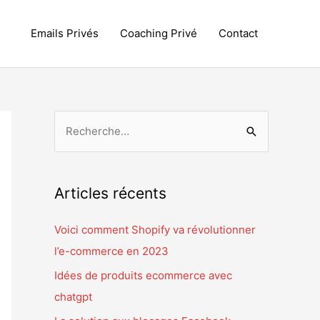
Emails Privés
Coaching Privé
Contact
R
e
c
h
Articles récents
e
r
Voici comment Shopify va révolutionner
c
l’e-commerce en 2023
h
Idées de produits ecommerce avec
e
chatgpt
r