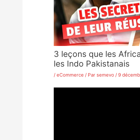
3 leçons que les Afri
les Indo Pakistanais
/
eCommerce
/ Par
semevo
/
9 décemb