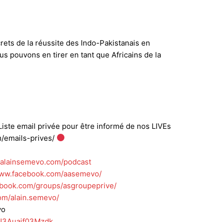
rets de la réussite des Indo-Pakistanais en
s pouvons en tirer en tant que Africains de la
iste email privée pour être informé de nos LIVEs
m/emails-prives/
//alainsemevo.com/podcast
www.facebook.com/aasemevo/
ebook.com/groups/asgroupeprive/
om/alain.semevo/
vo
FKN3Auaif03Mzdk